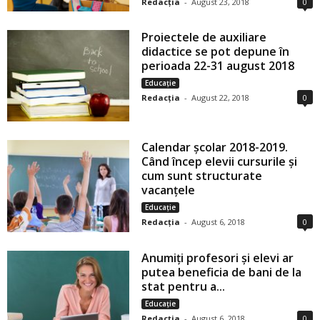
Redacția
-
August 23, 2018
0
Proiectele de auxiliare
didactice se pot depune în
perioada 22-31 august 2018
Educație
Redacția
-
August 22, 2018
0
Calendar școlar 2018-2019.
Când încep elevii cursurile și
cum sunt structurate
vacanțele
Educație
Redacția
-
August 6, 2018
0
Anumiți profesori și elevi ar
putea beneficia de bani de la
stat pentru a...
Educație
Redacția
-
August 6, 2018
0