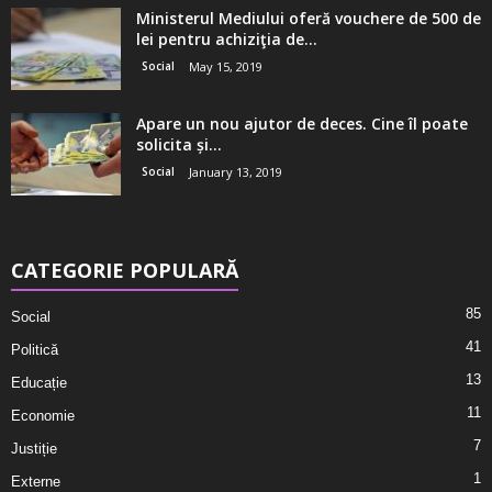
Ministerul Mediului oferă vouchere de 500 de
lei pentru achiziţia de...
Social
May 15, 2019
Apare un nou ajutor de deces. Cine îl poate
solicita și...
Social
January 13, 2019
CATEGORIE POPULARĂ
85
Social
41
Politică
13
Educație
11
Economie
7
Justiție
1
Externe