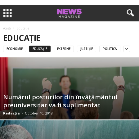
Acasă
Educație
EDUCAȚIE
ECONOMIE
EDUCAȚIE
EXTERNE
JUSTIȚIE
POLITICĂ
Numărul posturilor din învăţământul
preuniversitar va fi suplimentat
Redacția
-
October 10, 2018