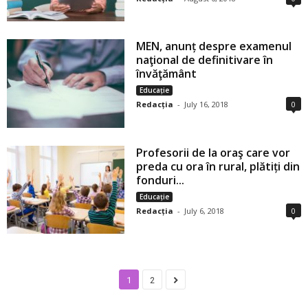
MEN, anunț despre examenul
naţional de definitivare în
învăţământ
Educație
Redacția
-
July 16, 2018
0
Profesorii de la oraş care vor
preda cu ora în rural, plătiți din
fonduri...
Educație
Redacția
-
July 6, 2018
0
1
2