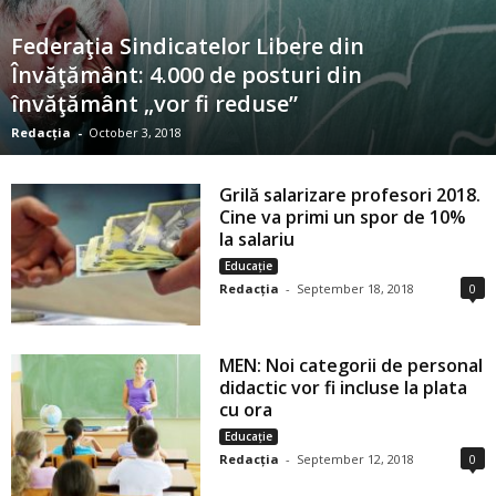
Federaţia Sindicatelor Libere din
Învăţământ: 4.000 de posturi din
învăţământ „vor fi reduse”
Redacția
-
October 3, 2018
Grilă salarizare profesori 2018.
Cine va primi un spor de 10%
la salariu
Educație
Redacția
-
September 18, 2018
0
MEN: Noi categorii de personal
didactic vor fi incluse la plata
cu ora
Educație
Redacția
-
September 12, 2018
0