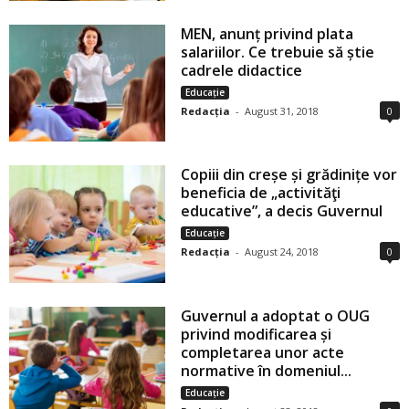
MEN, anunț privind plata
salariilor. Ce trebuie să știe
cadrele didactice
Educație
Redacția
-
August 31, 2018
0
Copiii din creșe și grădinițe vor
beneficia de „activităţi
educative”, a decis Guvernul
Educație
Redacția
-
August 24, 2018
0
Guvernul a adoptat o OUG
privind modificarea și
completarea unor acte
normative în domeniul...
Educație