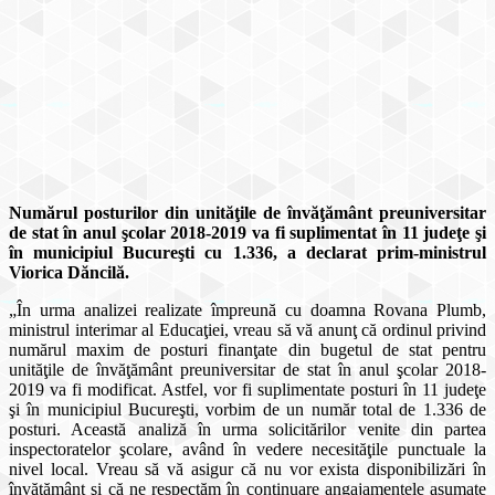
Numărul posturilor din unităţile de învăţământ preuniversitar
de stat în anul şcolar 2018-2019 va fi suplimentat în 11 judeţe şi
în municipiul Bucureşti cu 1.336, a declarat prim-ministrul
Viorica Dăncilă.
„În urma analizei realizate împreună cu doamna Rovana Plumb,
ministrul interimar al Educaţiei, vreau să vă anunţ că ordinul privind
numărul maxim de posturi finanţate din bugetul de stat pentru
unităţile de învăţământ preuniversitar de stat în anul şcolar 2018-
2019 va fi modificat. Astfel, vor fi suplimentate posturi în 11 judeţe
şi în municipiul Bucureşti, vorbim de un număr total de 1.336 de
posturi. Această analiză în urma solicitărilor venite din partea
inspectoratelor şcolare, având în vedere necesităţile punctuale la
nivel local. Vreau să vă asigur că nu vor exista disponibilizări în
învăţământ şi că ne respectăm în continuare angajamentele asumate