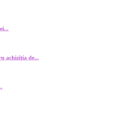
i...
 achiziţia de...
..