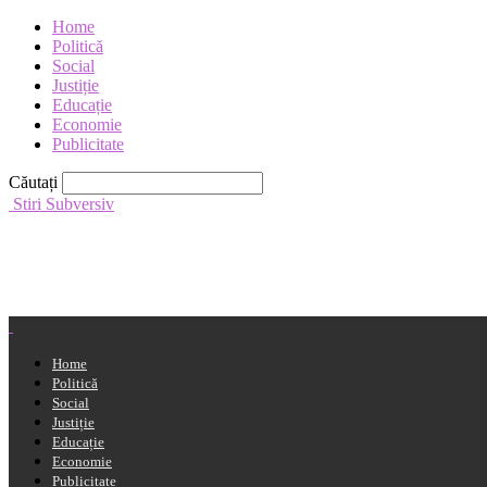
Home
Politică
Social
Justiție
Educație
Economie
Publicitate
Căutați
Stiri Subversiv
Home
Politică
Social
Justiție
Educație
Economie
Publicitate