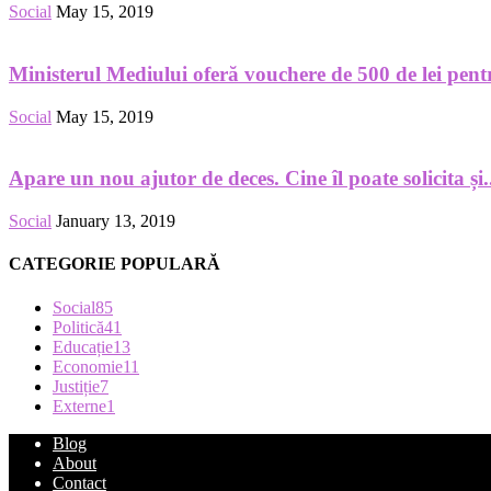
Social
May 15, 2019
Ministerul Mediului oferă vouchere de 500 de lei pentru
Social
May 15, 2019
Apare un nou ajutor de deces. Cine îl poate solicita și.
Social
January 13, 2019
CATEGORIE POPULARĂ
Social
85
Politică
41
Educație
13
Economie
11
Justiție
7
Externe
1
Blog
About
Contact