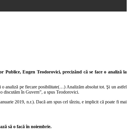
or Publice, Eugen Teodorovici, precizând că se face o analiză la
 o analiză pe fiecare posibilitate(…) Analizăm absolut tot. Şi un astfel
, o discutăm în Guvern”, a spus Teodorovici.
ianuarie 2019, n.r.). Dacă am spus cel târziu, e implicit că poate fi mai
ază să o facă în noiembrie.